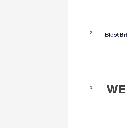
2.
WE
3.