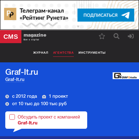
magazine
CMS
Все о digital
ЖУРНАЛ
АГЕНТСТВА
ИНСТРУМЕНТЫ
Graf-It.ru
Graf-It.ru
с 2012 года
1 проект
от 10 тыс до 100 тыс руб
Обсудить проект с компанией
Graf-It.ru