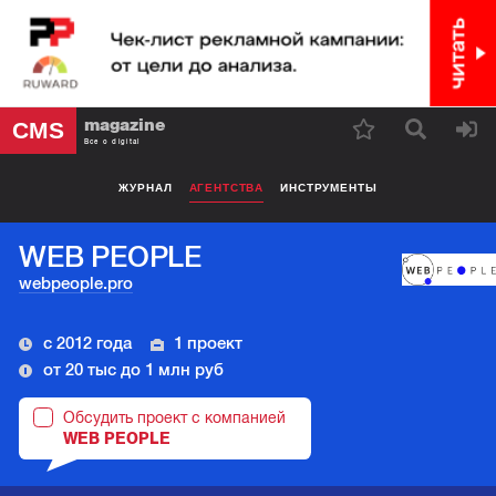
magazine
CMS
Все о digital
ЖУРНАЛ
АГЕНТСТВА
ИНСТРУМЕНТЫ
WEB PEOPLE
webpeople.pro
с 2012 года
1 проект
от 20 тыс до 1 млн руб
Обсудить проект с компанией
WEB PEOPLE