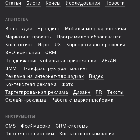
Статьи
Блоги
Кейсы
Исследования
Новости
АГЕНТСТВА
Веб-студии
Брендинг
Мобильные разработчики
Маркетинг-проекты
Программное обеспечение
Консалтинг
Игры
UX
Корпоративные решения
SEO-компании
CRM
Продвижение мобильных приложений
VR/AR
SMM
IT-инфраструктура, хостинг
Реклама на интернет-площадках
Видео
Контекстная реклама
Фото
Таргетированная реклама
Дизайн
PR
Тексты
Офлайн-реклама
Работа с маркетплейсами
ИНСТРУМЕНТЫ
CMS
Фреймворки
CRM-системы
Платежные системы
Хостинговые компании