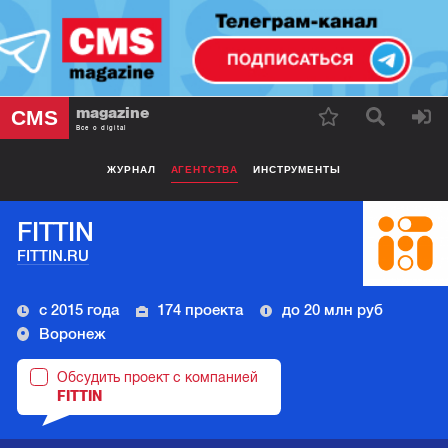
magazine
CMS
Все о digital
ЖУРНАЛ
АГЕНТСТВА
ИНСТРУМЕНТЫ
FITTIN
FITTIN.RU
с 2015 года
174 проекта
до 20 млн руб
Воронеж
Обсудить проект с компанией
FITTIN