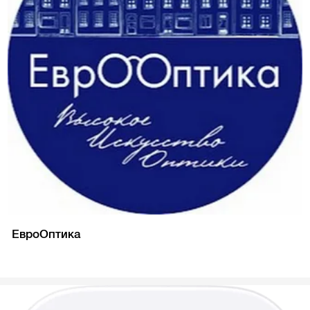
ЕвроОптика