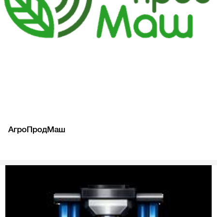
АгроПродМаш