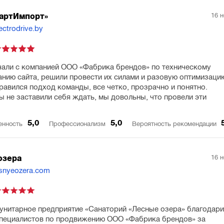
16 
артИмпорт»
ectrodrive.by
али с компанией ООО «Фабрика брендов» по техническому
нию сайта, решили провести их силами и разовую оптимизаци
равился подход команды, все четко, прозрачно и понятно.
ы не заставили себя ждать, мы довольны, что провели эти
5,0
5,0
енность
Профессионализм
Вероятность рекомендации
16 
озера
esnyeozera.com
унитарное предприятие «Санаторий «Лесные озера» благодари
пециалистов по продвижению ООО «Фабрика брендов» за