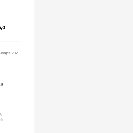
5,0
января 2021
ка
,
ый