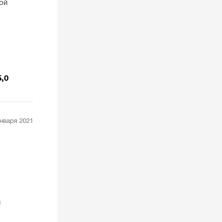
ой
ы
5,0
января 2021
и