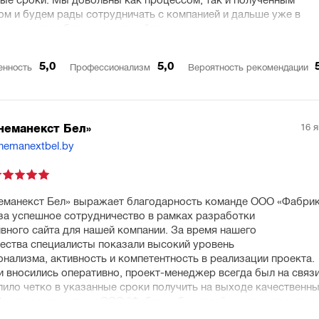
ые сроки. Мы довольны как процессом, так и полученным
ом и будем рады сотрудничать с компанией и дальше уже в
хнического обслуживания сайта.
5,0
5,0
енность
Профессионализм
Вероятность рекомендации
16 
неманекст Бел»
inemanextbel.by
манекст Бел» выражает благодарность команде ООО «Фабри
за успешное сотрудничество в рамках разработки
вного сайта для нашей компании. За время нашего
ества специалисты показали высокий уровень
нализма, активность и компетентность в реализации проекта.
и вносились оперативно, проект-менеджер всегда был на связи
лило четко в указанные сроки получить на выходе качественн
Смело рекомендуем ООО "Фабрика брендов" как грамотного и
 подрядчика в области разработки сайтов.