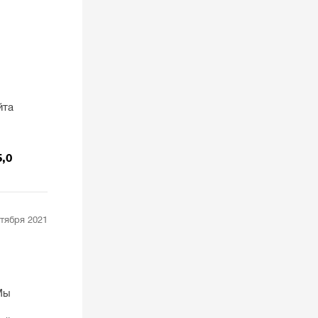
йта
5,0
нтября 2021
Мы