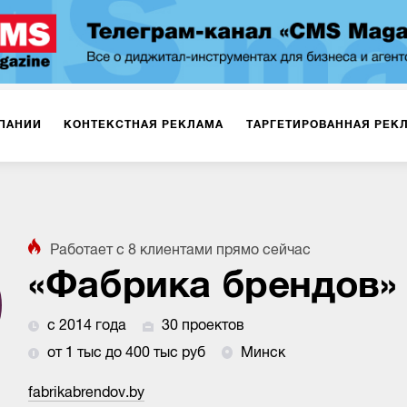
ПАНИИ
КОНТЕКСТНАЯ РЕКЛАМА
ТАРГЕТИРОВАННАЯ РЕК
ИЯ
ДИЗАЙН
БРЕНДИНГ
SMM
МАРКЕТИНГ-ПРОЕКТЫ
Работает с
8
клиентами
прямо сейчас
ПЛОЩАДКАХ
РАБОТА С МАРКЕТПЛЕЙСАМИ
ФОТО
ПРОД
«Фабрика брендов»
с 2014 года
30 проектов
ИГРЫ
ОФЛАЙН-РЕКЛАМА
от 1 тыс до 400 тыс руб
Минск
fabrikabrendov.by