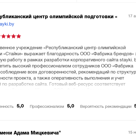
17 
убликанский центр олимпийской подготовки «
ayki.by
венное учреждение «Республиканский центр олимпийской
и «Стайки» выражает благодарность ООО «Фабрика брендов» 
ую работу в рамках разработки корпоративного сайта stayki. 
етить высокий профессионализм сотрудников ООО «Фабрика
 соблюдение всех договоренностей, рекомендаций по структур
ности проекта, а также оперативность выполнения и учет
 по разработке сайта. Готовый веб-ресурс соответствует
м требованиям. Желаем ООО «Фабрика брендов» успехов,
ия и стабильного удержания лидерских позиций и качеств.
5,0
5,0
енность
Профессионализм
Вероятность рекомендации
15 
мени Адама Мицкевича"