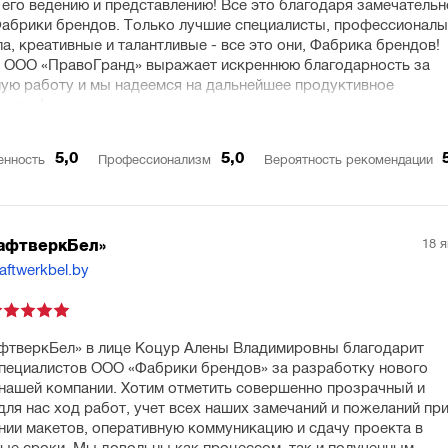
 его ведению и представлению! Все это благодаря замечательн
абрики брендов. Только лучшие специалисты, профессионал
ла, креативные и талантливые - все это они, Фабрика брендов!
 ООО «ПравоГранд» выражает искреннюю благодарность за
ую работу и мы надеемся на дальнейшее продуктивное
ество!
5,0
5,0
енность
Профессионализм
Вероятность рекомендации
18 
афтверкБел»
raftwerkbel.by
тверкБел» в лице Коцур Алены Владимировны благодарит
пециалистов ООО «Фабрики брендов» за разработку нового
 нашей компании. Хотим отметить совершенно прозрачный и
для нас ход работ, учет всех наших замечаний и пожеланий пр
нии макетов, оперативную коммуникацию и сдачу проекта в