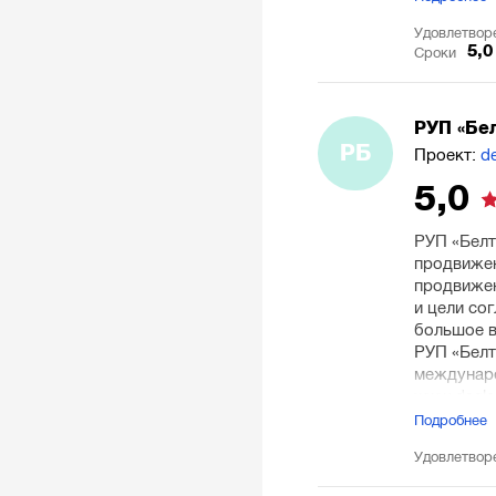
Удовлетвор
5,0
Сроки
РУП «Бе
РБ
Проект:
d
5,0
РУП «Белт
продвижен
продвижен
и цели со
большое в
РУП «Белт
междунаро
www.decla
рекламной
Подробнее
контекстн
Удовлетвор
дальнейши