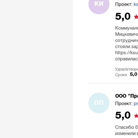
КИ
Проект:
k
5,0
Коммуналь
Мицкевича
сотруднич
стояли за
https://k
справилас
Удовлетвор
5,0
Сроки
ООО "Пр
ОП
Проект:
p
5,0
Спасибо б
изменили 