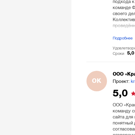
подхода к
команде Ф
своего де
Коллектив
проведённ
сотруднич
Подробнее
Удовлетвор
5,0
Сроки
ООО «Кр
ОК
Проект:
k
5,0
ООО «Краф
команду с
сайта для
понятный 
согласова