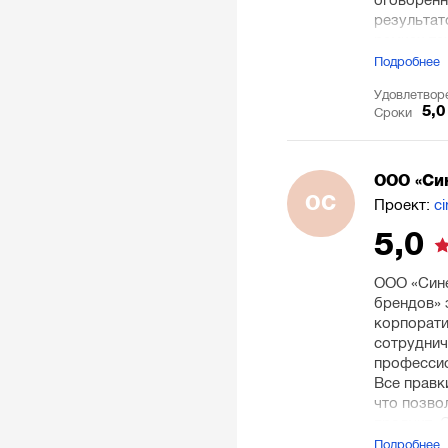
оговоренн
результат
рамках те
Подробнее
Удовлетвор
5,0
Сроки
ООО «Си
ОС
Проект:
c
5,0
ООО «Сине
брендов» 
корпорати
сотруднич
профессио
Все правк
что позво
продукт. 
надежного
Подробнее