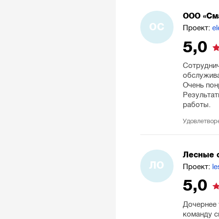
ООО «См
ОС
Проект:
el
5,0
Сотруднич
обслужива
Очень пон
Результат
работы.
Удовлетвор
Лесные 
ЛО
Проект:
l
5,0
Дочернее 
команду с