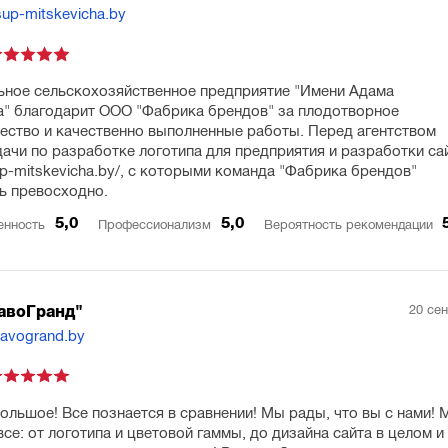
sup-mitskevicha.by
ное сельскохозяйственное предприятие "Имени Адама
" благодарит ООО "Фабрика брендов" за плодотворное
ество и качественно выполненные работы. Перед агентством
дачи по разработке логотипа для предприятия и разработки са
sup-mitskevicha.by/, с которыми команда "Фабрика брендов"
ь превосходно.
5,0
5,0
енность
Профессионализм
Вероятность рекомендации
20 се
авоГранд"
ravogrand.by
ольшое! Все познается в сравнении! Мы рады, что вы с нами! 
все: от логотипа и цветовой гаммы, до дизайна сайта в целом и