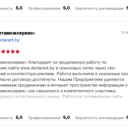
5,0
5,0
енность
Профессионализм
Вероятность рекомендации
13 
лтаможсервис»
eclarant.by
аможсервис» благодарит за проделанную работу по
ию сайта www.declarant.by в поисковых сетях через сео-
ие и контекстную рекламу. Работа выполнена в указанные ср
гласно договору достигнуты. Нашим Предприятием уделяется
нимание продвижению в интернет пространстве информации о
аможсервис» как серьезного и компетентного участника
дного логистического рынка. Работа по оптимизации сайта
rant.by является приоритетным направление при реализации PR
 деятельности Предприятия. В этой связи услуга по СЕО, СММ
ой рекламе будет приобретаться в 2021 году. Желаем Вам
5,0
5,0
енность
Профессионализм
Вероятность рекомендации
х профессиональных успехов.