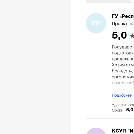
ГУ «Респ
ГР
Проект:
st
5,0
Государст
подготовк
проделанн
Хотим отм
брендов»,
эргономич
пожеланий
заявленны
процветан
Подробнее
Удовлетвор
5,0
Сроки
КСУП "И