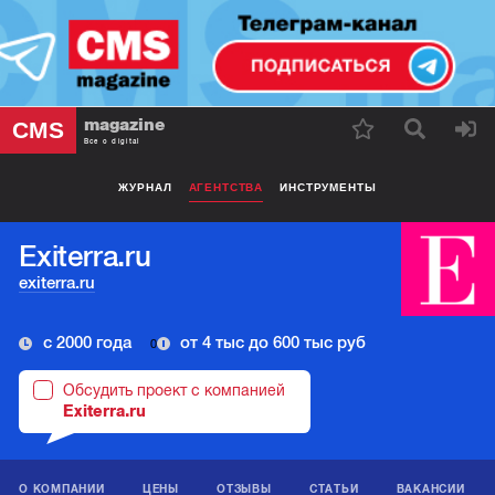
magazine
CMS
Все о digital
ЖУРНАЛ
АГЕНТСТВА
ИНСТРУМЕНТЫ
Exiterra.ru
exiterra.ru
с 2000 года
от 4 тыс до 600 тыс руб
0
Обсудить проект с компанией
Exiterra.ru
О КОМПАНИИ
ЦЕНЫ
ОТЗЫВЫ
СТАТЬИ
ВАКАНСИИ