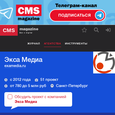
magazine
CMS
Все о digital
ЖУРНАЛ
АГЕНТСТВА
ИНСТРУМЕНТЫ
Экса Медиа
examedia.ru
с 2012 года
51 проект
от 780 до 5 млн руб
Санкт-Петербург
Обсудить проект с компанией
Экса Медиа