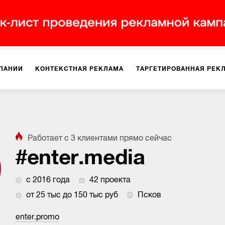
ПАНИИ
КОНТЕКСТНАЯ РЕКЛАМА
ТАРГЕТИРОВАННАЯ РЕК
ИЯ
ДИЗАЙН
БРЕНДИНГ
SMM
МАРКЕТИНГ-ПРОЕКТЫ
Работает с
3
клиентами
прямо сейчас
ПЛОЩАДКАХ
РАБОТА С МАРКЕТПЛЕЙСАМИ
ФОТО
ПРОД
#enter.media
с 2016 года
42 проекта
ИГРЫ
ОФЛАЙН-РЕКЛАМА
от 25 тыс до 150 тыс руб
Псков
enter.promo