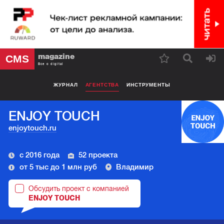
magazine
CMS
Все о digital
ЖУРНАЛ
АГЕНТСТВА
ИНСТРУМЕНТЫ
ENJOY TOUCH
enjoytouch.ru
с 2016 года
52 проекта
от 5 тыс до 1 млн руб
Владимир
Обсудить проект с компанией
ENJOY TOUCH