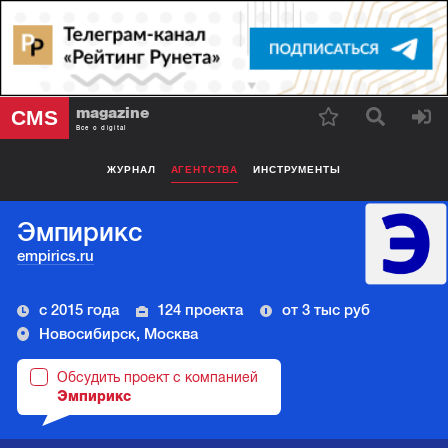
magazine
CMS
Все о digital
ЖУРНАЛ
АГЕНТСТВА
ИНСТРУМЕНТЫ
Эмпирикс
empirics.ru
с 2015 года
124 проекта
от 3 тыс руб
Новосибирск, Москва
Обсудить проект с компанией
Эмпирикс