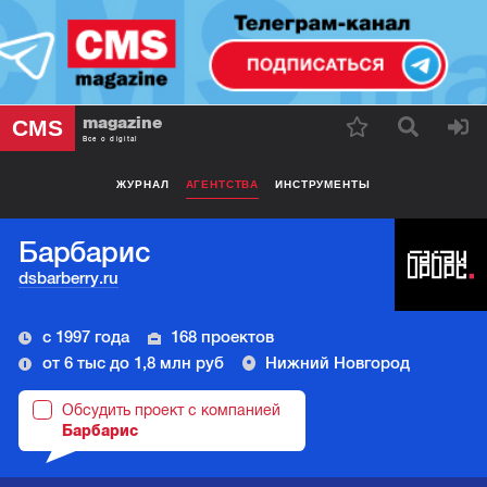
magazine
CMS
Все о digital
ЖУРНАЛ
АГЕНТСТВА
ИНСТРУМЕНТЫ
Барбарис
dsbarberry.ru
с 1997 года
168 проектов
от 6 тыс до 1,8 млн руб
Нижний Новгород
Обсудить проект с компанией
Барбарис