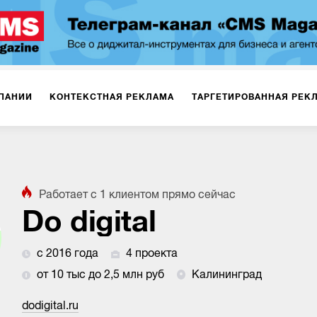
ПАНИИ
КОНТЕКСТНАЯ РЕКЛАМА
ТАРГЕТИРОВАННАЯ РЕК
ИЯ
ДИЗАЙН
БРЕНДИНГ
SMM
МАРКЕТИНГ-ПРОЕКТЫ
Работает с
1
клиентом
прямо сейчас
ПЛОЩАДКАХ
РАБОТА С МАРКЕТПЛЕЙСАМИ
ФОТО
ПРОД
Do digital
с 2016 года
4 проекта
ИГРЫ
ОФЛАЙН-РЕКЛАМА
от 10 тыс до 2,5 млн руб
Калининград
dodigital.ru