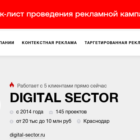
ПАНИИ
КОНТЕКСТНАЯ РЕКЛАМА
ТАРГЕТИРОВАННАЯ РЕК
ИЯ
ДИЗАЙН
БРЕНДИНГ
SMM
МАРКЕТИНГ-ПРОЕКТЫ
Работает с
5
клиентами
прямо сейчас
ПЛОЩАДКАХ
РАБОТА С МАРКЕТПЛЕЙСАМИ
ФОТО
ПРОД
DIGITAL SECTOR
с 2014 года
145 проектов
ИГРЫ
ОФЛАЙН-РЕКЛАМА
от 20 тыс до 10 млн руб
Краснодар
digital-sector.ru