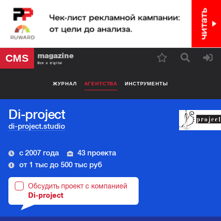
magazine
CMS
Все о digital
ЖУРНАЛ
АГЕНТСТВА
ИНСТРУМЕНТЫ
Di-project
di-project.studio
с 2007 года
43 проекта
от 1 тыс до 500 тыс руб
Обсудить проект с компанией
Di-project