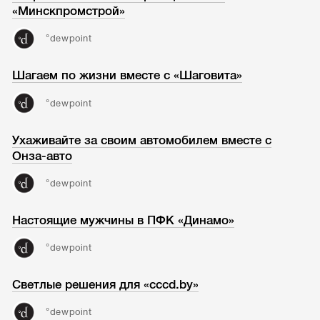
«Минскпромстрой»
°dewpoint
Шагаем по жизни вместе с «Шаговита»
°dewpoint
Ухаживайте за своим автомобилем вместе с
Онза-авто
°dewpoint
Настоящие мужчины в ПФК «Динамо»
°dewpoint
Светлые решения для «cccd.by»
°dewpoint