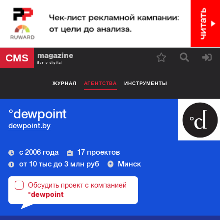
magazine
CMS
Все о digital
ЖУРНАЛ
АГЕНТСТВА
ИНСТРУМЕНТЫ
°dewpoint
dewpoint.by
с 2006 года
17 проектов
от 10 тыс до 3 млн руб
Минск
Обсудить проект с компанией
°dewpoint