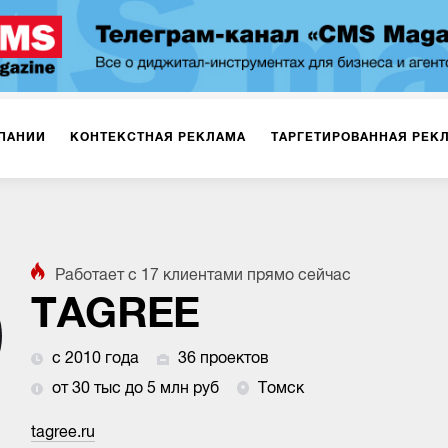
ПАНИИ
КОНТЕКСТНАЯ РЕКЛАМА
ТАРГЕТИРОВАННАЯ РЕК
ИЯ
ДИЗАЙН
БРЕНДИНГ
SMM
МАРКЕТИНГ-ПРОЕКТЫ
Работает с
17
клиентами
прямо сейчас
ПЛОЩАДКАХ
РАБОТА С МАРКЕТПЛЕЙСАМИ
ФОТО
ПРОД
TAGREE
с 2010 года
36 проектов
ИГРЫ
ОФЛАЙН-РЕКЛАМА
от 30 тыс до 5 млн руб
Томск
tagree.ru