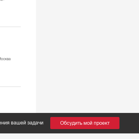
осква
ения вашей задачи
Обсудить мой проект