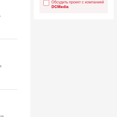
Обсудить проект с компанией
DCMedia
ь
а
щи