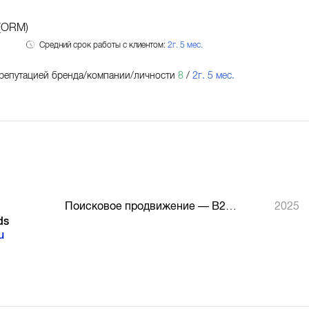
(ORM)
Средний срок работы с клиентом:
2г. 5 мес.
репутацией бренда/компании/личности
8
/
2г. 5 мес.
Поисковое продвижение — B2B-продвижение, место 3
2025
ds
u