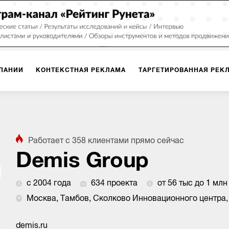
ПАНИИ
КОНТЕКСТНАЯ РЕКЛАМА
ТАРГЕТИРОВАННАЯ РЕК
ИЯ
ДИЗАЙН
БРЕНДИНГ
SMM
МАРКЕТИНГ-ПРОЕКТЫ
Работает с
358
клиентами
прямо сейчас
ПЛОЩАДКАХ
РАБОТА С МАРКЕТПЛЕЙСАМИ
ФОТО
ПРОД
Demis Group
с 2004 года
634 проекта
от 56 тыс до 1 млн
ИГРЫ
ОФЛАЙН-РЕКЛАМА
Москва, Тамбов, Сколково Инновационного центра,
demis.ru