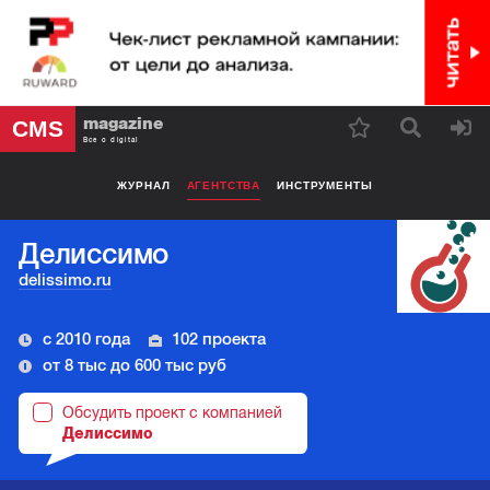
magazine
CMS
Все о digital
ЖУРНАЛ
АГЕНТСТВА
ИНСТРУМЕНТЫ
Делиссимо
delissimo.ru
с 2010 года
102 проекта
от 8 тыс до 600 тыс руб
Обсудить проект с компанией
Делиссимо