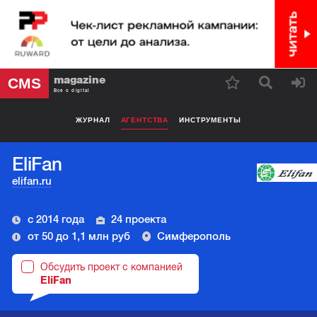
magazine
CMS
Все о digital
ЖУРНАЛ
АГЕНТСТВА
ИНСТРУМЕНТЫ
EliFan
elifan.ru
с 2014 года
24 проекта
от 50 до 1,1 млн руб
Симферополь
Обсудить проект с компанией
EliFan