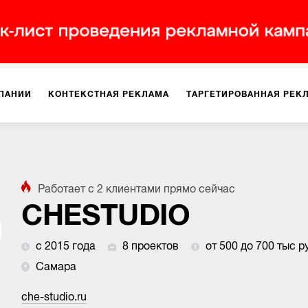
ПАНИИ
КОНТЕКСТНАЯ РЕКЛАМА
ТАРГЕТИРОВАННАЯ РЕК
ИЯ
ДИЗАЙН
БРЕНДИНГ
SMM
МАРКЕТИНГ-ПРОЕКТЫ
Работает с
2
клиентами
прямо сейчас
ПЛОЩАДКАХ
РАБОТА С МАРКЕТПЛЕЙСАМИ
ФОТО
ПРОД
CHESTUDIO
с 2015 года
8 проектов
от 500 до 700 тыс р
ИГРЫ
ОФЛАЙН-РЕКЛАМА
Самара
che-studio.ru