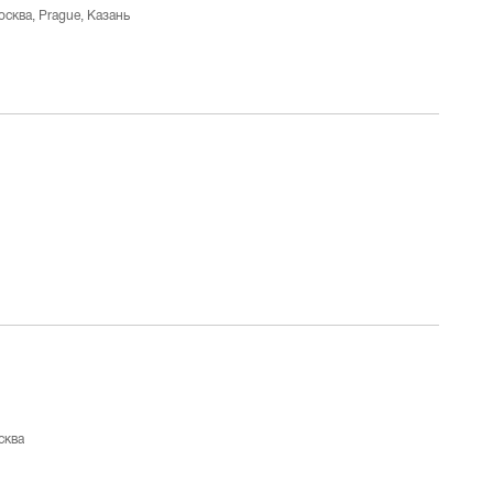
сква, Prague, Казань
сква