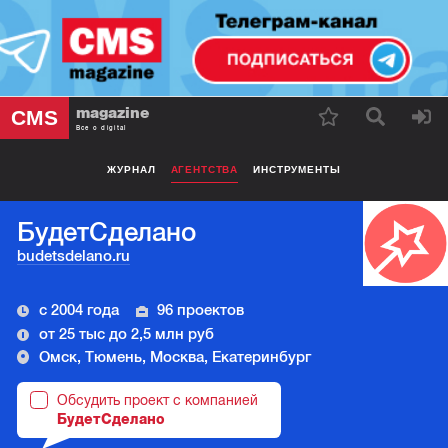
magazine
CMS
Все о digital
ЖУРНАЛ
АГЕНТСТВА
ИНСТРУМЕНТЫ
БудетCделано
budetsdelano.ru
с 2004 года
96 проектов
от 25 тыс до 2,5 млн руб
Омск, Тюмень, Москва, Екатеринбург
Обсудить проект с компанией
БудетCделано