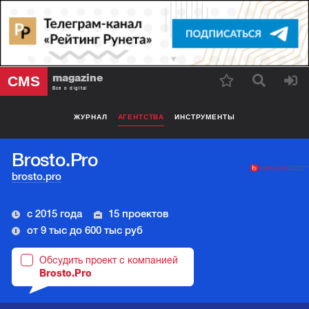
magazine
CMS
Все о digital
ЖУРНАЛ
АГЕНТСТВА
ИНСТРУМЕНТЫ
Brosto.Pro
brosto.pro
с 2015 года
15 проектов
от 9 тыс до 600 тыс руб
Обсудить проект с компанией
Brosto.Pro