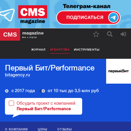
magazine
CMS
Все о digital
ЖУРНАЛ
АГЕНТСТВА
ИНСТРУМЕНТЫ
Первый Бит/Performance
bitagency.ru
с 2017 года
от 10 тыс до 3,5 млн руб
0
Обсудить проект с компанией
Первый Бит/Performance
О КОМПАНИИ
ЦЕНЫ
ОТЗЫВЫ