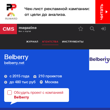
magazine
CMS
Все о digital
ЖУРНАЛ
АГЕНТСТВА
ИНСТРУМЕНТЫ
Belberry
belberry.net
с 2015 года
210 проектов
до 480 тыс руб
Москва
Обсудить проект с компанией
Belberry