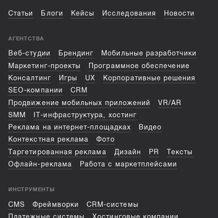
Статьи
Блоги
Кейсы
Исследования
Новости
АГЕНТСТВА
Веб-студии
Брендинг
Мобильные разработчики
Маркетинг-проекты
Программное обеспечение
Консалтинг
Игры
UX
Корпоративные решения
SEO-компании
CRM
Продвижение мобильных приложений
VR/AR
SMM
IT-инфраструктура, хостинг
Реклама на интернет-площадках
Видео
Контекстная реклама
Фото
Таргетированная реклама
Дизайн
PR
Тексты
Офлайн-реклама
Работа с маркетплейсами
ИНСТРУМЕНТЫ
CMS
Фреймворки
CRM-системы
Платежные системы
Хостинговые компании