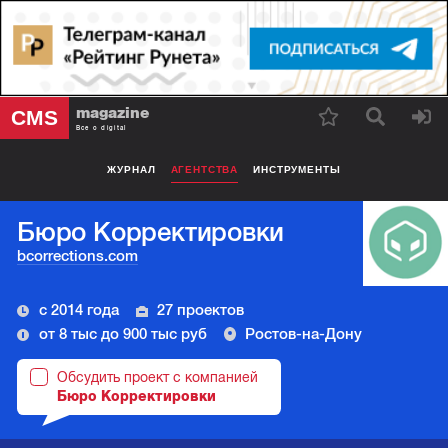
magazine
CMS
Все о digital
ЖУРНАЛ
АГЕНТСТВА
ИНСТРУМЕНТЫ
Бюро Корректировки
bcorrections.com
с 2014 года
27 проектов
от 8 тыс до 900 тыс руб
Ростов-на-Дону
Обсудить проект с компанией
Бюро Корректировки