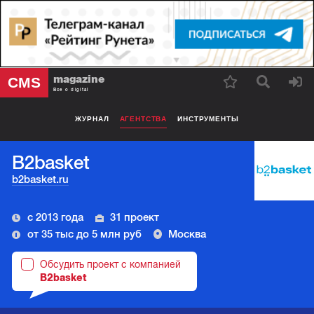
magazine
CMS
Все о digital
ЖУРНАЛ
АГЕНТСТВА
ИНСТРУМЕНТЫ
В2basket
b2basket.ru
с 2013 года
31 проект
от 35 тыс до 5 млн руб
Москва
Обсудить проект с компанией
В2basket