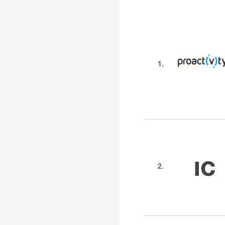
1.
IC
2.