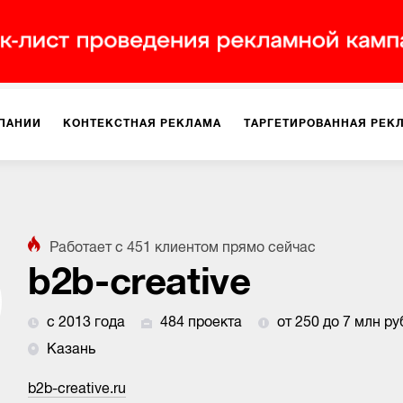
ПАНИИ
КОНТЕКСТНАЯ РЕКЛАМА
ТАРГЕТИРОВАННАЯ РЕК
ИЯ
ДИЗАЙН
БРЕНДИНГ
SMM
МАРКЕТИНГ-ПРОЕКТЫ
Работает с
451
клиентом
прямо сейчас
ПЛОЩАДКАХ
РАБОТА С МАРКЕТПЛЕЙСАМИ
ФОТО
ПРОД
b2b-creative
с 2013 года
484 проекта
от 250 до 7 млн ру
ИГРЫ
ОФЛАЙН-РЕКЛАМА
Казань
b2b-creative.ru