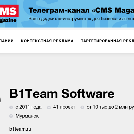
ПАНИИ
КОНТЕКСТНАЯ РЕКЛАМА
ТАРГЕТИРОВАННАЯ РЕК
ИЯ
ДИЗАЙН
БРЕНДИНГ
SMM
МАРКЕТИНГ-ПРОЕКТЫ
ПЛОЩАДКАХ
РАБОТА С МАРКЕТПЛЕЙСАМИ
ФОТО
ПРОД
B1Team Software
с 2011 года
41 проект
от 10 тыс до 2 млн р
ИГРЫ
ОФЛАЙН-РЕКЛАМА
Мурманск
b1team.ru