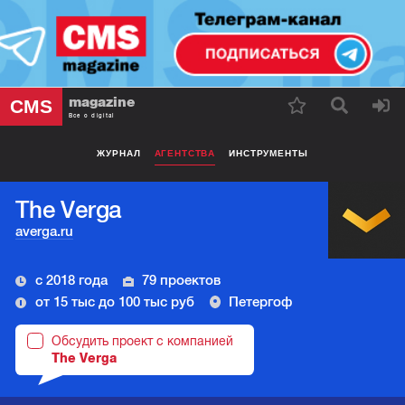
magazine
CMS
Все о digital
ЖУРНАЛ
АГЕНТСТВА
ИНСТРУМЕНТЫ
The Verga
averga.ru
с 2018 года
79 проектов
от 15 тыс до 100 тыс руб
Петергоф
Обсудить проект с компанией
The Verga