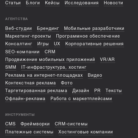
Статьи
Блоги
Кейсы
Исследования
Новости
АГЕНТСТВА
Веб-студии
Брендинг
Мобильные разработчики
Маркетинг-проекты
Программное обеспечение
Консалтинг
Игры
UX
Корпоративные решения
SEO-компании
CRM
Продвижение мобильных приложений
VR/AR
SMM
IT-инфраструктура, хостинг
Реклама на интернет-площадках
Видео
Контекстная реклама
Фото
Таргетированная реклама
Дизайн
PR
Тексты
Офлайн-реклама
Работа с маркетплейсами
ИНСТРУМЕНТЫ
CMS
Фреймворки
CRM-системы
Платежные системы
Хостинговые компании