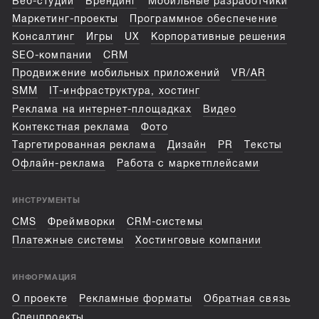
Веб-студии
Брендинг
Мобильные разработчики
Маркетинг-проекты
Программное обеспечение
Консалтинг
Игры
UX
Корпоративные решения
SEO-компании
CRM
Продвижение мобильных приложений
VR/AR
SMM
IT-инфраструктура, хостинг
Реклама на интернет-площадках
Видео
Контекстная реклама
Фото
Таргетированная реклама
Дизайн
PR
Тексты
Офлайн-реклама
Работа с маркетплейсами
ИНСТРУМЕНТЫ
CMS
Фреймворки
CRM-системы
Платежные системы
Хостинговые компании
ИНФОРМАЦИЯ
О проекте
Рекламные форматы
Обратная связь
Спецпроекты