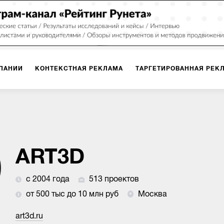
ПАНИИ
КОНТЕКСТНАЯ РЕКЛАМА
ТАРГЕТИРОВАННАЯ РЕК
ИЯ
ДИЗАЙН
БРЕНДИНГ
SMM
МАРКЕТИНГ-ПРОЕКТЫ
ПЛОЩАДКАХ
РАБОТА С МАРКЕТПЛЕЙСАМИ
ФОТО
ПРОД
ART3D
с 2004 года
513 проектов
ИГРЫ
ОФЛАЙН-РЕКЛАМА
от 500 тыс до 10 млн руб
Москва
art3d.ru