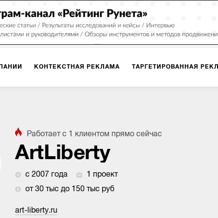
ПАНИИ
КОНТЕКСТНАЯ РЕКЛАМА
ТАРГЕТИРОВАННАЯ РЕК
ИЯ
ДИЗАЙН
БРЕНДИНГ
SMM
МАРКЕТИНГ-ПРОЕКТЫ
Работает с
1
клиентом
прямо сейчас
ПЛОЩАДКАХ
РАБОТА С МАРКЕТПЛЕЙСАМИ
ФОТО
ПРОД
ArtLiberty
с 2007 года
1 проект
ИГРЫ
ОФЛАЙН-РЕКЛАМА
от 30 тыс до 150 тыс руб
art-liberty.ru