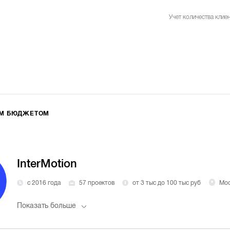
Учет количества клиен
ИМ БЮДЖЕТОМ
InterMotion
с 2016 года
57 проектов
от 3 тыс до 100 тыс руб
Мос
Показать больше