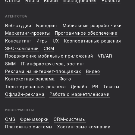
Статьи
Блоги
Кейсы
Исследования
Новости
АГЕНТСТВА
Веб-студии
Брендинг
Мобильные разработчики
Маркетинг-проекты
Программное обеспечение
Консалтинг
Игры
UX
Корпоративные решения
SEO-компании
CRM
Продвижение мобильных приложений
VR/AR
SMM
IT-инфраструктура, хостинг
Реклама на интернет-площадках
Видео
Контекстная реклама
Фото
Таргетированная реклама
Дизайн
PR
Тексты
Офлайн-реклама
Работа с маркетплейсами
ИНСТРУМЕНТЫ
CMS
Фреймворки
CRM-системы
Платежные системы
Хостинговые компании