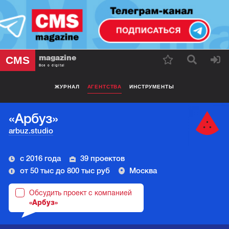
magazine
CMS
Все о digital
ЖУРНАЛ
АГЕНТСТВА
ИНСТРУМЕНТЫ
«Арбуз»
arbuz.studio
с 2016 года
39 проектов
от 50 тыс до 800 тыс руб
Москва
Обсудить проект с компанией
«Арбуз»