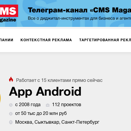
ПАНИИ
КОНТЕКСТНАЯ РЕКЛАМА
ТАРГЕТИРОВАННАЯ РЕК
ИЯ
ДИЗАЙН
БРЕНДИНГ
SMM
МАРКЕТИНГ-ПРОЕКТЫ
Работает с
15
клиентами
прямо сейчас
ПЛОЩАДКАХ
РАБОТА С МАРКЕТПЛЕЙСАМИ
ФОТО
ПРОД
App Android
с 2008 года
112 проектов
ИГРЫ
ОФЛАЙН-РЕКЛАМА
от 50 тыс до 20 млн руб
Москва, Сыктывкар, Санкт-Петербург