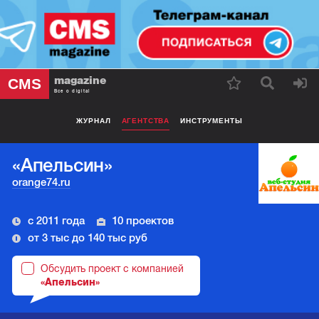
magazine
CMS
Все о digital
ЖУРНАЛ
АГЕНТСТВА
ИНСТРУМЕНТЫ
«Апельсин»
orange74.ru
с 2011 года
10 проектов
от 3 тыс до 140 тыс руб
Обсудить проект с компанией
«Апельсин»