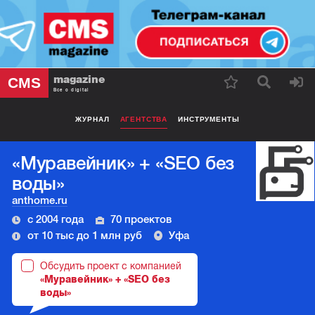
magazine
CMS
Все о digital
ЖУРНАЛ
АГЕНТСТВА
ИНСТРУМЕНТЫ
«Муравейник» + «SEO без
воды»
anthome.ru
с 2004 года
70 проектов
от 10 тыс до 1 млн руб
Уфа
Обсудить проект с компанией
«Муравейник» + «SEO без
воды»