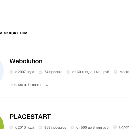
ИМ БЮДЖЕТОМ
Webolution
с 2007 года
74 проекта
от 30 тыс до 1 млн руб
Моск
Показать больше
PLACESTART
с 2013 года
959 проектов
от 500 до 9 млн руб
Волог