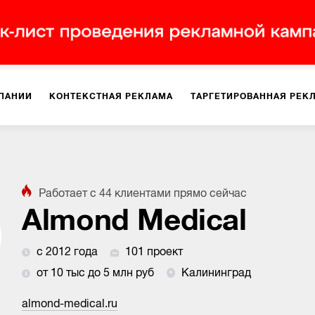
ПАНИИ
КОНТЕКСТНАЯ РЕКЛАМА
ТАРГЕТИРОВАННАЯ РЕК
ИЯ
ДИЗАЙН
БРЕНДИНГ
SMM
МАРКЕТИНГ-ПРОЕКТЫ
Работает с
44
клиентами
прямо сейчас
ПЛОЩАДКАХ
РАБОТА С МАРКЕТПЛЕЙСАМИ
ФОТО
ПРОД
Almond Medical
с 2012 года
101 проект
ИГРЫ
ОФЛАЙН-РЕКЛАМА
от 10 тыс до 5 млн руб
Калининград
almond-medical.ru