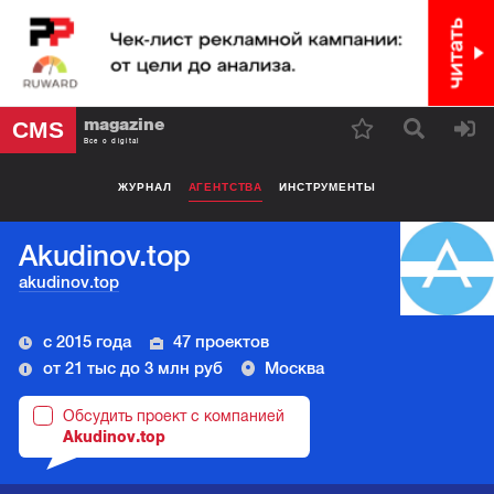
magazine
CMS
Все о digital
ЖУРНАЛ
АГЕНТСТВА
ИНСТРУМЕНТЫ
Akudinov.top
akudinov.top
с 2015 года
47 проектов
от 21 тыс до 3 млн руб
Москва
Обсудить проект с компанией
Akudinov.top