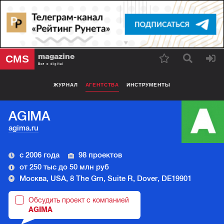
magazine
CMS
Все о digital
ЖУРНАЛ
АГЕНТСТВА
ИНСТРУМЕНТЫ
AGIMA
agima.ru
с 2006 года
98 проектов
от 250 тыс до 50 млн руб
Москва, USA, 8 The Grn, Suite R, Dover, DE19901
Обсудить проект с компанией
AGIMA