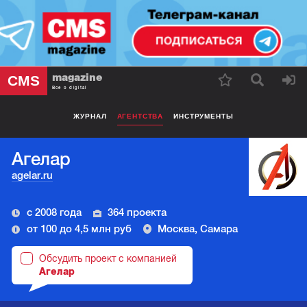
magazine
CMS
Все о digital
ЖУРНАЛ
АГЕНТСТВА
ИНСТРУМЕНТЫ
Агелар
agelar.ru
с 2008 года
364 проекта
от 100 до 4,5 млн руб
Москва, Самара
Обсудить проект с компанией
Агелар