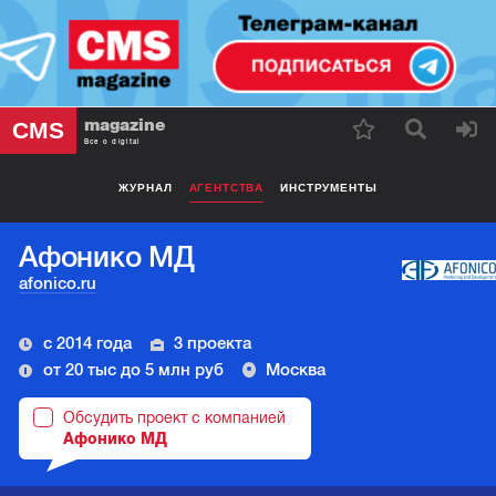
magazine
CMS
Все о digital
ЖУРНАЛ
АГЕНТСТВА
ИНСТРУМЕНТЫ
Афонико МД
afonico.ru
с 2014 года
3 проекта
от 20 тыс до 5 млн руб
Москва
Обсудить проект с компанией
Афонико МД