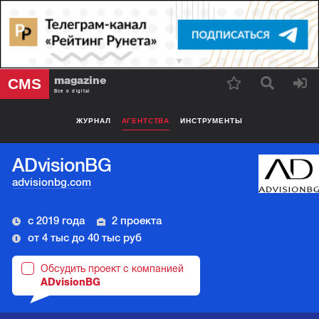
magazine
CMS
Все о digital
ЖУРНАЛ
АГЕНТСТВА
ИНСТРУМЕНТЫ
ADvisionBG
advisionbg.com
с 2019 года
2 проекта
от 4 тыс до 40 тыс руб
Обсудить проект с компанией
ADvisionBG