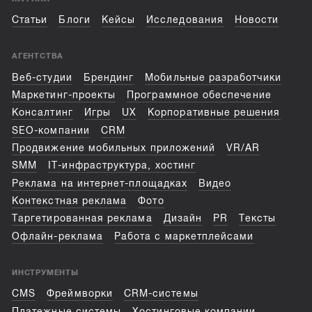
Статьи
Блоги
Кейсы
Исследования
Новости
АГЕНТСТВА
Веб-студии
Брендинг
Мобильные разработчики
Маркетинг-проекты
Программное обеспечение
Консалтинг
Игры
UX
Корпоративные решения
SEO-компании
CRM
Продвижение мобильных приложений
VR/AR
SMM
IT-инфраструктура, хостинг
Реклама на интернет-площадках
Видео
Контекстная реклама
Фото
Таргетированная реклама
Дизайн
PR
Тексты
Офлайн-реклама
Работа с маркетплейсами
ИНСТРУМЕНТЫ
CMS
Фреймворки
CRM-системы
Платежные системы
Хостинговые компании