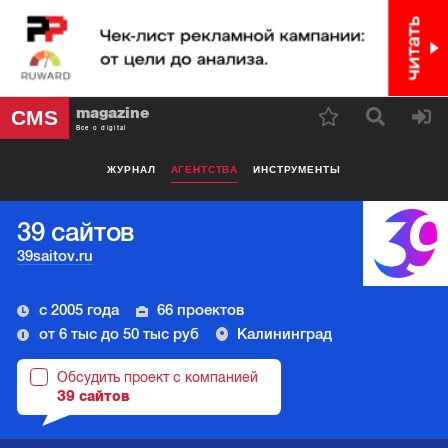
magazine
CMS
Все о digital
ЖУРНАЛ
АГЕНТСТВА
ИНСТРУМЕНТЫ
39 сайтов
39saitov.ru
с 2005 года
66 проектов
от 6 тыс до 50 тыс руб
Калининград
Обсудить проект с компанией
39 сайтов