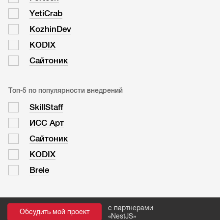
YetiCrab
KozhinDev
KODIX
Сайтоник
Топ-5 по популярности внедрений
SkillStaff
ИСС Арт
Сайтоник
KODIX
Brele
с партнерами
Обсудить мой проект
«
NestJS
»