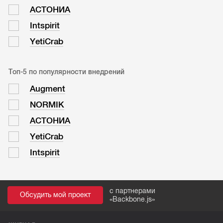
АСТОНИА
Intspirit
YetiCrab
Топ-5 по популярности внедрений
Augment
NORMIK
АСТОНИА
YetiCrab
Intspirit
с партнерами
Обсудить мой проект
«
Backbone.js
»