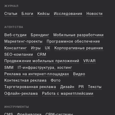
ЖУРНАЛ
Статьи
Блоги
Кейсы
Исследования
Новости
АГЕНТСТВА
Веб-студии
Брендинг
Мобильные разработчики
Маркетинг-проекты
Программное обеспечение
Консалтинг
Игры
UX
Корпоративные решения
SEO-компании
CRM
Продвижение мобильных приложений
VR/AR
SMM
IT-инфраструктура, хостинг
Реклама на интернет-площадках
Видео
Контекстная реклама
Фото
Таргетированная реклама
Дизайн
PR
Тексты
Офлайн-реклама
Работа с маркетплейсами
ИНСТРУМЕНТЫ
CMS
Фреймворки
CRM-системы