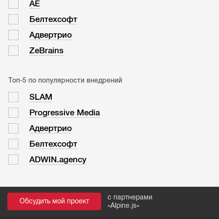
АЕ
Белтехсофт
Адвертрио
ZeBrains
Топ-5 по популярности внедрений
SLAM
Progressive Media
Адвертрио
Белтехсофт
ADWIN.agency
с партнерами
Обсудить мой проект
«
Alpine.js
»