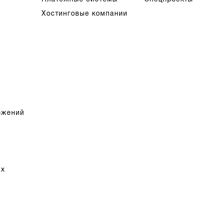
Хостинговые компании
ожений
ах