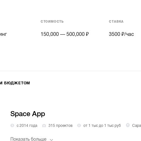
СТОИМОСТЬ
СТАВКА
инг
150,000 — 500,000 ₽
3500
₽/час
ИМ БЮДЖЕТОМ
Space App
с 2014 года
315 проектов
от 1 тыс до 1 тыс руб
Сара
Показать больше